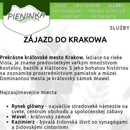
ÚVOD
UBYTOVANIE
SLUŽBY
FOTOGALÉRIE
PIENINY A OKOLIE
KONTAKTY
REZERVÁCIE
SLUŽBY
ZÁJAZD DO KRAKOWA
Prekrásne kráľovské mesto Krakow
, ležiace na rieke
Visla, je známe predovšetkým veľkým množstvom
kostolov, bazilík a kláštorov. S jeho bohatou históriou
sa zoznámite prostredníctvom pamiatok a múzei.
Dominantou mesta je kráľovský zámok Wawel.
Najzaujimavejšie miesta:
Rynek glówny
- najväčšie stredoveké námestie na
svete, centrum obchodu a spoločenskej zábavy
Wavel
- kráľovský zámok
Kazimierz
- bývalá židovská štvrť so synagógami
a židovskými cintorínmi