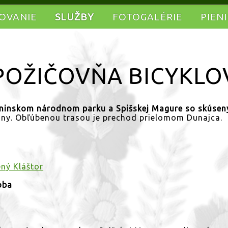
OVANIE
SLUŽBY
FOTOGALÉRIE
PIEN
POŽIČOVŇA BICYKLO
ieninskom národnom parku a Spišskej Magure so skúse
niny. Obľúbenou trasou je prechod prielomom Dunajca.
ený Kláštor
oba