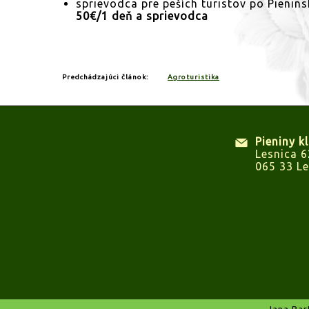
sprievodca pre peších turistov po Pien
50€/1 deň a sprievodca
Predchádzajúci článok:
Agroturistika
Pieniny k
Lesnica 6
065 33 Le
Jana Bar