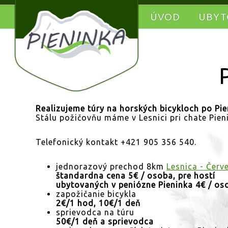
ÚVOD
UBYT
Realizujeme túry na horských bicykloch po P
Stálu požičovňu máme v Lesnici pri chate Pie
Telefonický kontakt +421 905 356 540.
jednorazový prechod 8km
Lesnica - Červ
štandardna cena 5€ / osoba, pre hostí
ubytovaných v peniózne Pieninka 4€ / os
zapožičanie bicykla
2€/1 hod, 10€/1 deň
sprievodca na túru
50€/1 deň a sprievodca