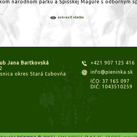
inskom národnom parku a Spišskej Magure s odborným 
zobraziť všetko
lub Jana Bartkovská
+421 907 125 416
2
info@pieninka.sk
snica okres Stará Ľubovňa
IČO: 37 165 097
DIČ: 1043510259
tkovská PIENINKA © 2017 |
CMS KIPSEC
/3.6.5.2/ -
EKOBIT consulti