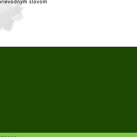
sprievodným slovom
ng s.r.o.