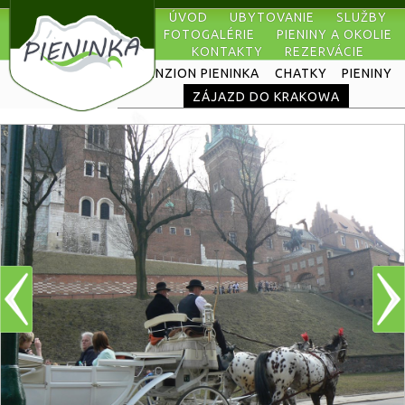
ÚVOD
UBYTOVANIE
SLUŽBY
FOTOGALÉRIE
PIENINY A OKOLIE
KONTAKTY
REZERVÁCIE
PENZION PIENINKA
CHATKY
PIENINY
ZÁJAZD DO KRAKOWA